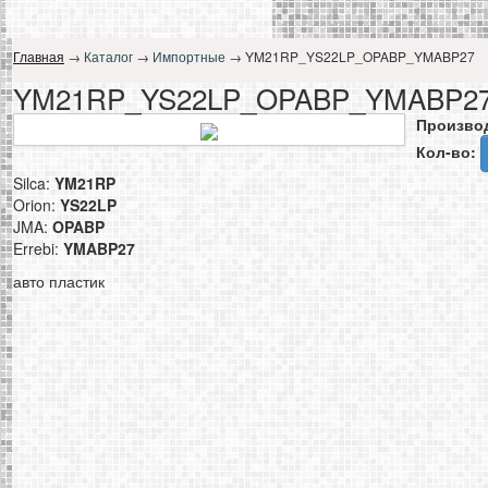
Главная
→
Каталог
→
Импортные
→ YM21RP_YS22LP_OPABP_YMABP27
YM21RP_YS22LP_OPABP_YMABP2
Произво
Кол-во:
Silca:
YM21RP
Orion:
YS22LP
JMA:
OPABP
Errebi:
YMABP27
авто пластик