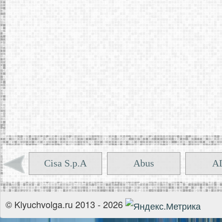
Cisa S.p.A
Abus
A
Пенза
Ульяновск
Челя
© Klyuchvolga.ru 2013 - 2026
GHE
GM
Г